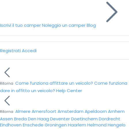
Iscrivi il tuo camper
Noleggio un camper
Blog
Registrati
Accedi
Come funziona affittare un veicolo?
Come funziona
Ritorna
dare in affitto un veicolo?
Help Center
Almere
Amersfoort
Amsterdam
Apeldoorn
Arnhem
Ritorna
Assen
Breda
Den Haag
Deventer
Doetinchem
Dordrecht
Eindhoven
Enschede
Groningen
Haarlem
Helmond
Hengelo