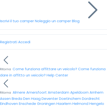
Iscrivi il tuo camper
Noleggio un camper
Blog
Registrati
Accedi
Come funziona affittare un veicolo?
Come funziona
Ritorna
dare in affitto un veicolo?
Help Center
Almere
Amersfoort
Amsterdam
Apeldoorn
Arnhem
Ritorna
Assen
Breda
Den Haag
Deventer
Doetinchem
Dordrecht
Eindhoven
Enschede
Groningen
Haarlem
Helmond
Hengelo