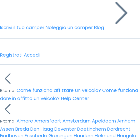
Iscrivi il tuo camper
Noleggio un camper
Blog
Registrati
Accedi
Come funziona affittare un veicolo?
Come funziona
Ritorna
dare in affitto un veicolo?
Help Center
Almere
Amersfoort
Amsterdam
Apeldoorn
Arnhem
Ritorna
Assen
Breda
Den Haag
Deventer
Doetinchem
Dordrecht
Eindhoven
Enschede
Groningen
Haarlem
Helmond
Hengelo