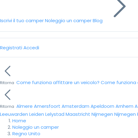
Iscrivi il tuo camper
Noleggio un camper
Blog
Registrati
Accedi
Come funziona affittare un veicolo?
Come funziona da
Ritorna
Almere
Amersfoort
Amsterdam
Apeldoorn
Arnhem
A
Ritorna
Leeuwarden
Leiden
Lelystad
Maastricht
Nijmegen
Nijmegen
Home
Noleggio un camper
Regno Unito