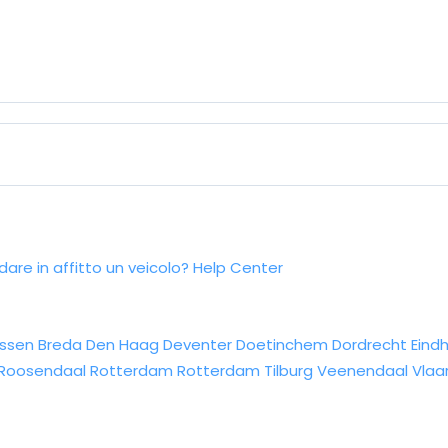
re in affitto un veicolo?
Help Center
ssen
Breda
Den Haag
Deventer
Doetinchem
Dordrecht
Eind
Roosendaal
Rotterdam
Rotterdam
Tilburg
Veenendaal
Vlaa