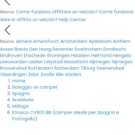
Come funziona affittare un veicolo?
Come funziona
Ritorna
dare in affitto un veicolo?
Help Center
Almere
Amersfoort
Amsterdam
Apeldoorn
Arnhem
Ritorna
Assen
Breda
Den Haag
Deventer
Doetinchem
Dordrecht
Eindhoven
Enschede
Groningen
Haarlem
Helmond
Hengelo
Leeuwarden
Leiden
Lelystad
Maastricht
Nijmegen
Nijmegen
Roosendaal
Rotterdam
Rotterdam
Tilburg
Veenendaal
Vlaardingen
Zeist
Zwolle
Alle steden
Home
Noleggio un camper
Spagna
Andalusia
Málaga
Etrusco CV600 BB (camper ideale per Spagna e
Portogallo)