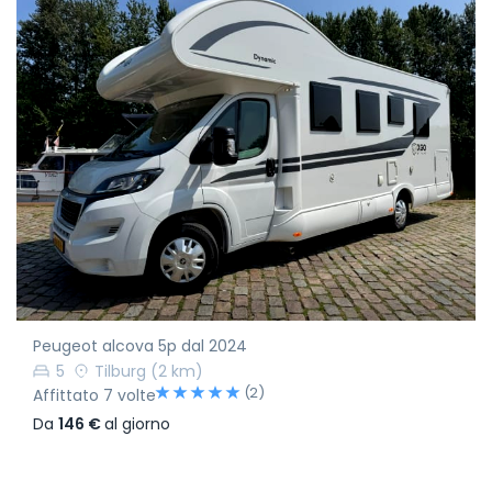
Peugeot alcova 5p dal 2024
5
Tilburg
(2 km)
(2)
Affittato 7 volte
Da
146 €
al giorno