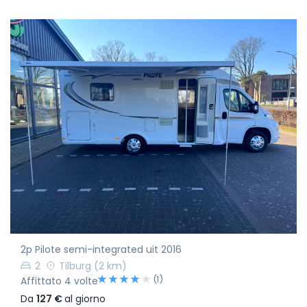
2p Pilote semi-integrated uit 2016
2
Tilburg
(2 km)
(1)
Affittato 4 volte
Da
127 €
al giorno