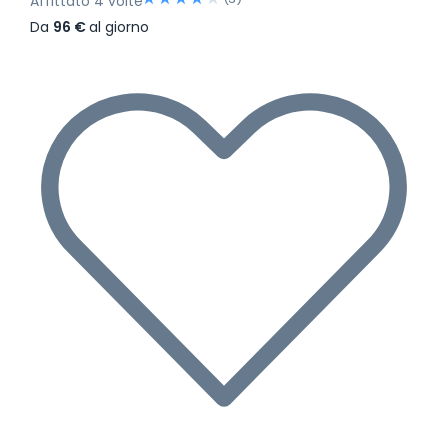
Affittato 4 volte
Da
96 €
al giorno