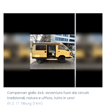
Campervan giallo 4x4: avventura fuori dai circuiti
tradizionali, natura e ufficio, tutto in uno!
2
Tilburg
(1 km)