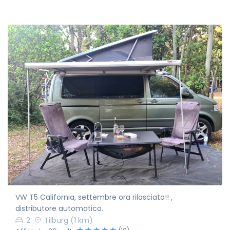
VW T5 California, settembre ora rilasciato!! ,
distributore automatico.
2
Tilburg
(1 km)