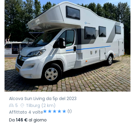
Alcova Sun Living da 5p del 2023
5
Tilburg
(2 km)
(1)
Affittato 4 volte
Da
146 €
al giorno