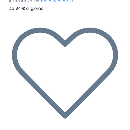
(10)
Affittato 26 volte
Da
84 €
al giorno