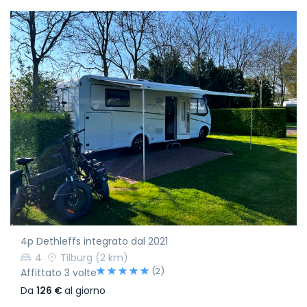
4p Dethleffs integrato dal 2021
4
Tilburg
(2 km)
(2)
Affittato 3 volte
Da
126 €
al giorno