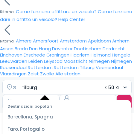
Come funziona affittare un veicolo?
Come funziona
Ritorna
dare in affitto un veicolo?
Help Center
Almere
Amersfoort
Amsterdam
Apeldoorn
Arnhem
Ritorna
Assen
Breda
Den Haag
Deventer
Doetinchem
Dordrecht
Eindhoven
Enschede
Groningen
Haarlem
Helmond
Hengelo
Leeuwarden
Leiden
Lelystad
Maastricht
Nijmegen
Nijmegen
Roosendaal
Rotterdam
Rotterdam
Tilburg
Veenendaal
Vlaardingen
Zeist
Zwolle
Alle steden
Destinazioni popolari
Seleziona
Barcellona, Spagna
le date
per le
Faro, Portogallo
tariffe