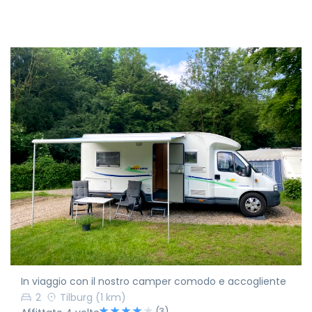
In viaggio con il nostro camper comodo e accogliente
2
Tilburg
(1 km)
(3)