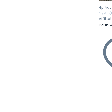
4p Fiat
4
Affitta
Da
115