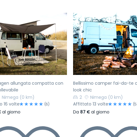
ecedente
Successivo
Precedente
agen allungata compatta con
Bellissimo camper fai-da-te 
ollevabile
look chic
Nimega
(0 km)
2
Nimega
(0 km)
o 16 volte
Affittato 13 volte
(6)
(5
€
al giorno
Da
87 €
al giorno