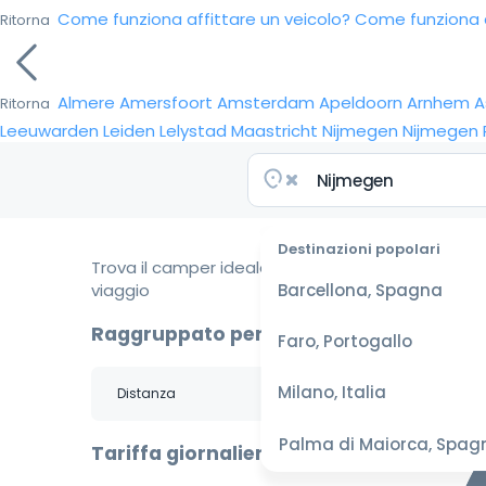
Come funziona affittare un veicolo?
Come funziona da
Ritorna
Almere
Amersfoort
Amsterdam
Apeldoorn
Arnhem
A
Ritorna
Leeuwarden
Leiden
Lelystad
Maastricht
Nijmegen
Nijmegen
Destinazioni popolari
Trova il camper ideale per il tuo
viaggio
Barcellona, Spagna
Raggruppato per
Faro, Portogallo
Milano, Italia
Palma di Maiorca, Spag
Tariffa giornaliera