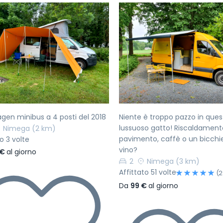
ecedente
Successivo
Precedente
gen minibus a 4 posti del 2018
Niente è troppo pazzo in ques
lussuoso gatto! Riscaldament
Nimega
(2 km)
pavimento, caffè o un bicchie
o 3 volte
vino?
 €
al giorno
2
Nimega
(3 km)
Affittato 51 volte
(2
Da
99 €
al giorno