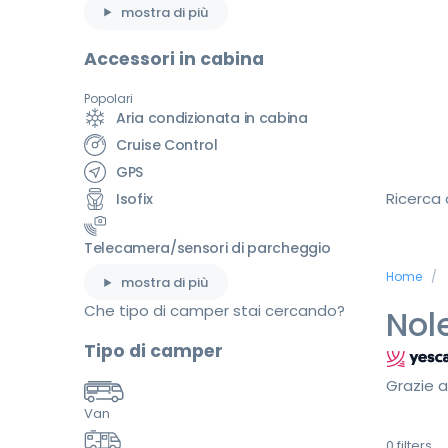
mostra di più
Accessori in cabina
Popolari
Aria condizionata in cabina
Cruise Control
GPS
Ricerca
Isofix
Telecamera/sensori di parcheggio
Home
mostra di più
Che tipo di camper stai cercando?
Nol
Tipo di camper
Grazie a
Van
0
filters