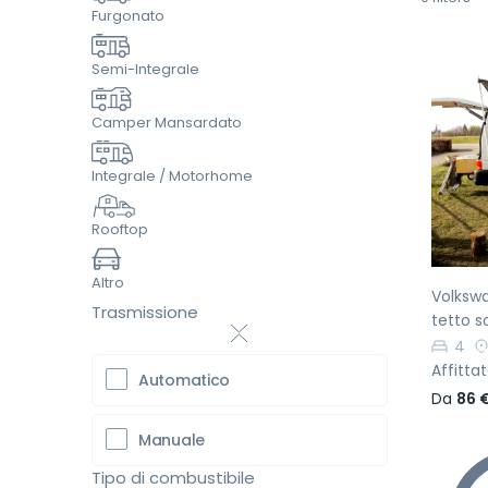
Furgonato
Semi-Integrale
Camper Mansardato
Pr
Integrale / Motorhome
Rooftop
Altro
Volksw
Trasmissione
tetto s
4
Affittat
Automatico
Da
86 
Manuale
Tipo di combustibile