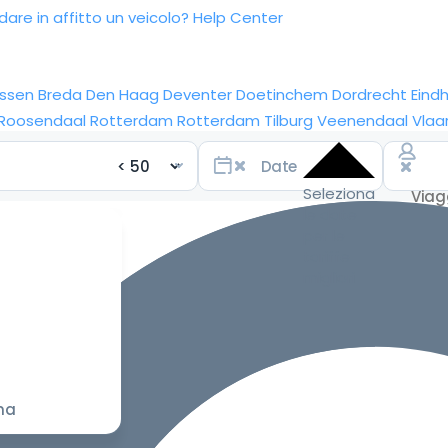
re in affitto un veicolo?
Help Center
ssen
Breda
Den Haag
Deventer
Doetinchem
Dordrecht
Eind
Roosendaal
Rotterdam
Rotterdam
Tilburg
Veenendaal
Vlaa
Seleziona
le date
per le
tariffe
migliori
na