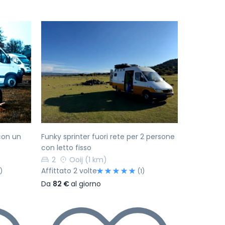
Successivo
Precedente
Successivo
con un
Funky sprinter fuori rete per 2 persone
con letto fisso
2
Ooij
(1 km)
Affittato 2 volte
)
(1)
Da
82 €
al giorno