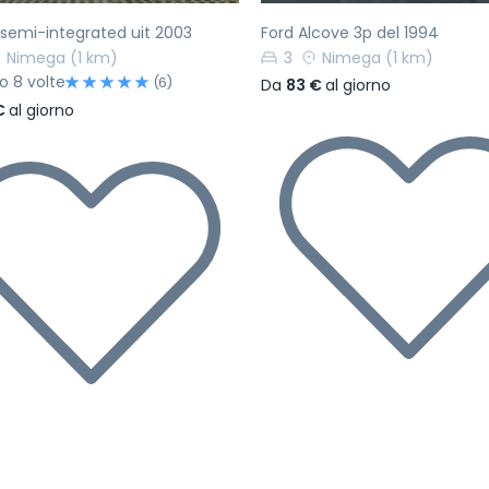
 semi-integrated uit 2003
Ford Alcove 3p del 1994
Nimega
(1 km)
3
Nimega
(1 km)
to 8 volte
(6)
Da
83 €
al giorno
 €
al giorno