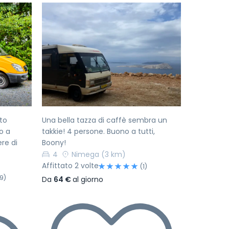
Successivo
Precedente
Successivo
to
Una bella tazza di caffè sembra un
o a
takkie! 4 persone. Buono a tutti,
re di
Boony!
4
Nimega
(3 km)
Affittato 2 volte
(1)
9)
Da
64 €
al giorno