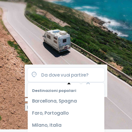
Destinazioni popolari
Seleziona
Barcellona, Spagna
le date
per le
Faro, Portogallo
tariffe
migliori
Milano, Italia