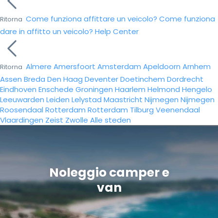
Come funziona affittare un veicolo?
Come funziona
Ritorna
dare in affitto un veicolo?
Help Center
Almere
Amersfoort
Amsterdam
Apeldoorn
Arnhem
Ritorna
Assen
Breda
Den Haag
Deventer
Doetinchem
Dordrecht
Eindhoven
Enschede
Groningen
Haarlem
Helmond
Hengelo
Leeuwarden
Leiden
Lelystad
Maastricht
Nijmegen
Nijmegen
Roosendaal
Rotterdam
Rotterdam
Tilburg
Veenendaal
Vlaardingen
Zeist
Zwolle
Alle steden
Noleggio camper e
van