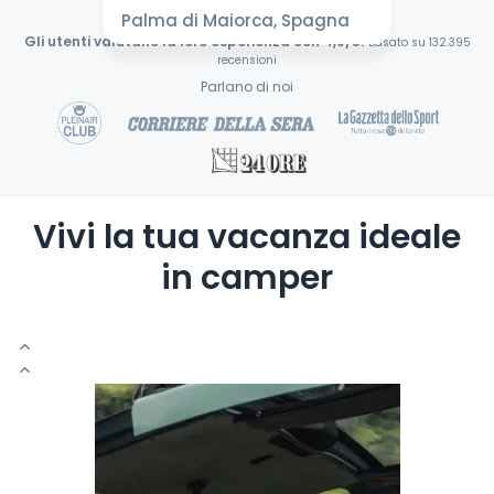
Palma di Maiorca, Spagna
Gli utenti valutano la loro esperienza con 4,9/5!
Basato su 132.395
recensioni
Parlano di noi
Vivi la tua vacanza ideale
in camper
N