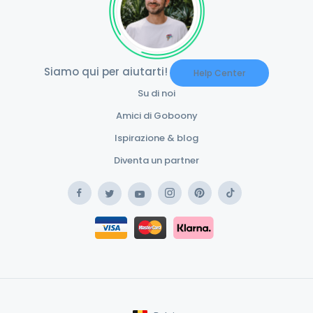
Siamo qui per aiutarti!
Help Center
Su di noi
Amici di Goboony
Ispirazione & blog
Diventa un partner
Facebook
Instagram
Pinterest
TikTok
Twitter
YouTube
Safe Payment Klarna
Safe Payment Card