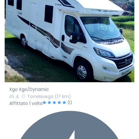
Xgo Xgo/Dynamic
4
Torrelavega
(17 km)
(1)
Affittato 1 volta