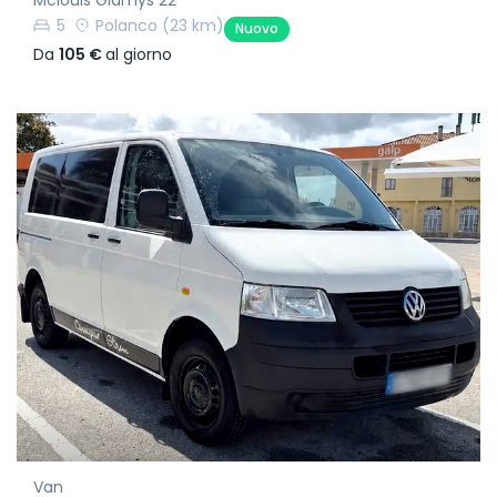
Mclouis Glamys 22
5
Polanco
(23 km)
Nuovo
Da
105 €
al giorno
Van