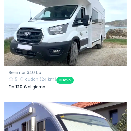
Benimar 340 Up
5
cudon
(24 km)
Nuovo
Da
120 €
al giorno