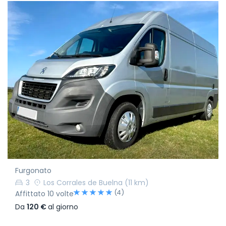
Furgonato
3
Los Corrales de Buelna
(11 km)
(4)
Affittato 10 volte
Da
120 €
al giorno