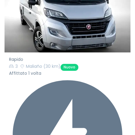
Rapido
3
Maliaño
(30 km)
Nuovo
Affittato 1 volta