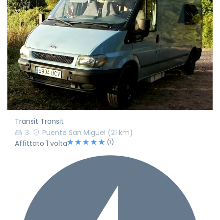
Transit Transit
3
Puente San Miguel
(21 km)
(1)
Affittato 1 volta