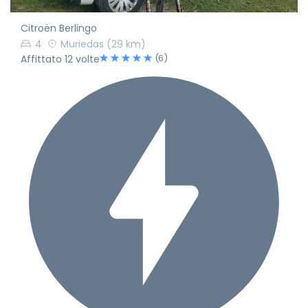
Citroën Berlingo
4
Muriedas
(29 km)
(6)
Affittato 12 volte