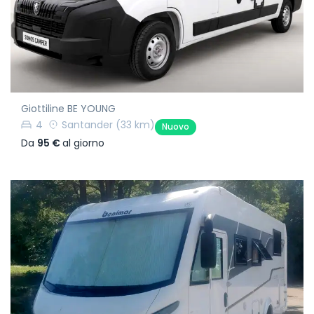
Giottiline BE YOUNG
4
Santander
(33 km)
Nuovo
Da
95 €
al giorno