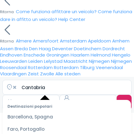
Come funziona affittare un veicolo?
Come funziona
Ritorna
dare in affitto un veicolo?
Help Center
Almere
Amersfoort
Amsterdam
Apeldoorn
Arnhem
Ritorna
Assen
Breda
Den Haag
Deventer
Doetinchem
Dordrecht
Eindhoven
Enschede
Groningen
Haarlem
Helmond
Hengelo
Leeuwarden
Leiden
Lelystad
Maastricht
Nijmegen
Nijmegen
Roosendaal
Rotterdam
Rotterdam
Tilburg
Veenendaal
Vlaardingen
Zeist
Zwolle
Alle steden
Destinazioni popolari
Seleziona
Barcellona, Spagna
le date
per le
Faro, Portogallo
tariffe