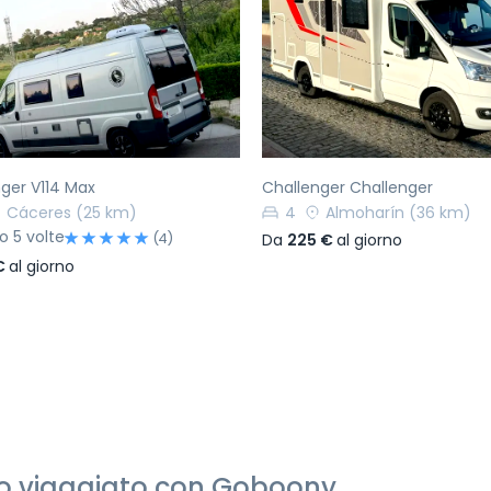
ecedente
Successivo
Precedente
ger V114 Max
Challenger Challenger
Cáceres
(25 km)
4
Almoharín
(36 km)
o 5 volte
(4)
Da
225 €
al giorno
€
al giorno
nno viaggiato con Goboony