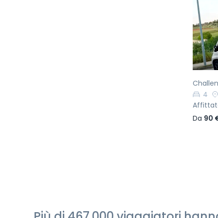
Pr
Challen
4
Affittat
Da
90 
Più di 467.000 viaggiatori ha