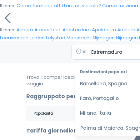
Come funziona affittare un veicolo?
Come funziona da
Ritorna
Almere
Amersfoort
Amsterdam
Apeldoorn
Arnhem
A
Ritorna
Leeuwarden
Leiden
Lelystad
Maastricht
Nijmegen
Nijmegen
Destinazioni popolari
Trova il camper ideale per il tuo
viaggio
Barcellona, Spagna
Raggruppato per
Faro, Portogallo
Milano, Italia
Palma di Maiorca, Spag
Tariffa giornaliera