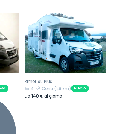
Successivo
Precedente
Successivo
Rimor 95 Plus
4
Coria
(26 km)
ovo
Nuovo
Da
140 €
al giorno