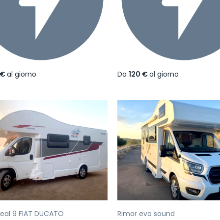
 €
al giorno
Da
120 €
al giorno
ecedente
Successivo
Precedente
Seal 9 FIAT DUCATO
Rimor evo sound