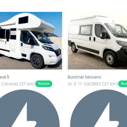
ecedente
Successivo
Precedente
eal 5
Bürstner Movano
Cáceres
(27 km)
3
CACERES
(27 km)
Nuovo
Nu