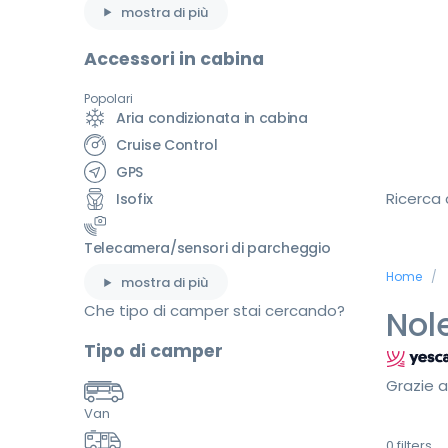
mostra di più
Accessori in cabina
Popolari
Aria condizionata in cabina
Cruise Control
GPS
Ricerca
Isofix
Telecamera/sensori di parcheggio
Home
mostra di più
Che tipo di camper stai cercando?
Nol
Tipo di camper
Grazie a
Van
0
filters