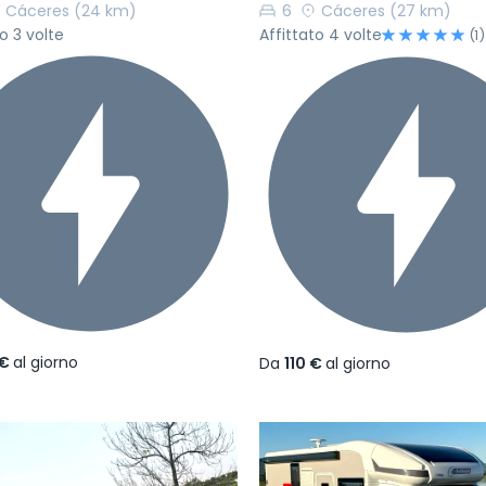
Cáceres
(24 km)
6
Cáceres
(27 km)
o 3 volte
Affittato 4 volte
(1)
 €
al giorno
Da
110 €
al giorno