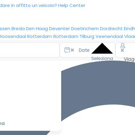
re in affitto un veicolo?
Help Center
ssen
Breda
Den Haag
Deventer
Doetinchem
Dordrecht
Eind
Roosendaal
Rotterdam
Rotterdam
Tilburg
Veenendaal
Vlaa
Seleziona
le date
per le
tariffe
migliori
na