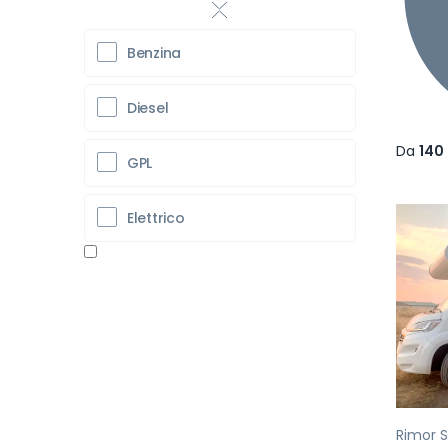
Benzina
Diesel
Da
140
GPL
Elettrico
Pr
Rimor 