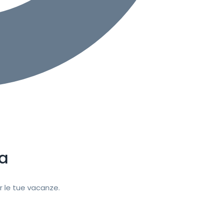
a
r le tue vacanze.