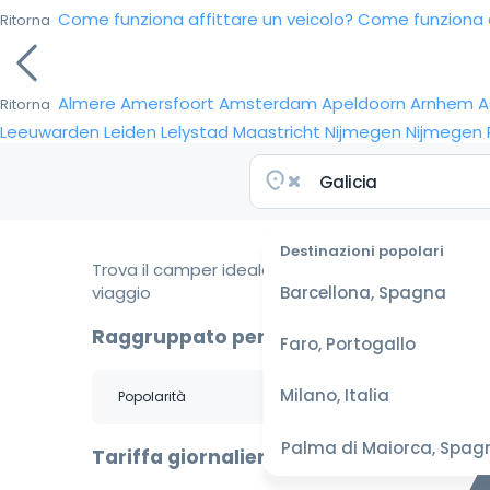
Come funziona affittare un veicolo?
Come funziona da
Ritorna
Almere
Amersfoort
Amsterdam
Apeldoorn
Arnhem
A
Ritorna
Leeuwarden
Leiden
Lelystad
Maastricht
Nijmegen
Nijmegen
Destinazioni popolari
Trova il camper ideale per il tuo
viaggio
Barcellona, Spagna
Raggruppato per
Faro, Portogallo
Milano, Italia
Palma di Maiorca, Spag
Tariffa giornaliera