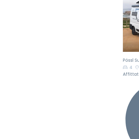
Pr
Pössl S
4
Affittat