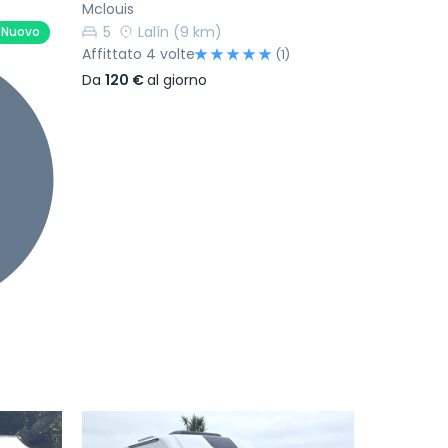
Mclouis
5
Lalín
(9 km)
Nuovo
Affittato 4 volte
(1)
Da
120 €
al giorno