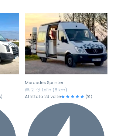
Successivo
Precedente
Successivo
Mercedes Sprinter
2
Lalín
(8 km)
Affittato 23 volte
6)
(19)