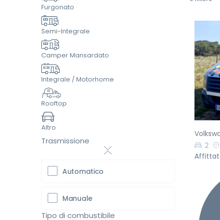
Furgonato
Semi-Integrale
Camper Mansardato
Pr
Integrale / Motorhome
Rooftop
Altro
Volkswa
Trasmissione
2
Affitta
Automatico
Manuale
Tipo di combustibile