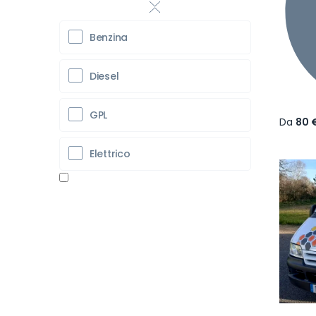
Benzina
Diesel
GPL
Da
80 
Elettrico
Pr