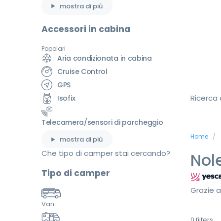
mostra di più
Accessori in cabina
Popolari
Aria condizionata in cabina
Cruise Control
GPS
Ricerca
Isofix
Telecamera/sensori di parcheggio
Home
mostra di più
Che tipo di camper stai cercando?
Nol
Tipo di camper
Grazie a
Van
0
filters