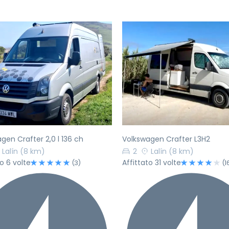
ecedente
Successivo
Precedente
gen Crafter 2,0 l 136 ch
Volkswagen Crafter L3H2
Lalín
(8 km)
2
Lalín
(8 km)
to 6 volte
Affittato 31 volte
(3)
(1