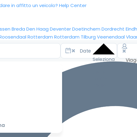
re in affitto un veicolo?
Help Center
ssen
Breda
Den Haag
Deventer
Doetinchem
Dordrecht
Eind
Roosendaal
Rotterdam
Rotterdam
Tilburg
Veenendaal
Vlaa
Seleziona
le date
per le
tariffe
migliori
na