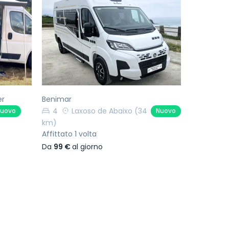
Successivo
Precedente
Successivo
er
Benimar
4
Laxoso de Abaixo
(34
uovo
Nuovo
km)
Affittato 1 volta
Da
99 €
al giorno