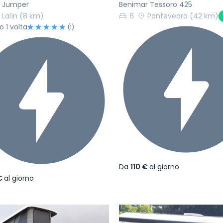
n Jumper
Benimar Tessoro 425
Lalín
(8 km)
6
Pontevedra
(42 km)
o 1 volta
(1)
Da
110 €
al giorno
€
al giorno