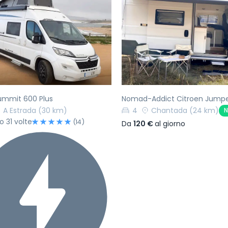
ecedente
Successivo
Precedente
ummit 600 Plus
Nomad-Addict Citroen Jump
A Estrada
(30 km)
4
Chantada
(24 km)
N
o 31 volte
(14)
Da
120 €
al giorno