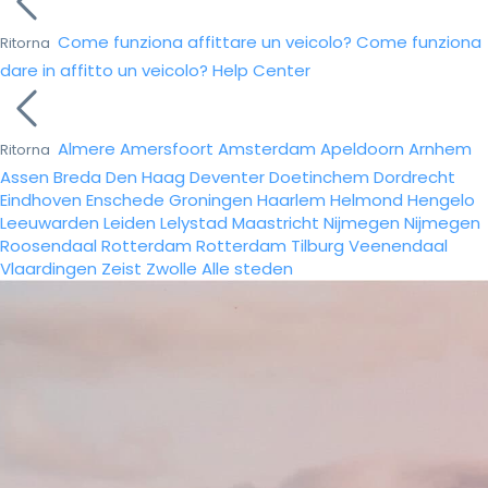
Come funziona affittare un veicolo?
Come funziona
Ritorna
dare in affitto un veicolo?
Help Center
Almere
Amersfoort
Amsterdam
Apeldoorn
Arnhem
Ritorna
Assen
Breda
Den Haag
Deventer
Doetinchem
Dordrecht
Eindhoven
Enschede
Groningen
Haarlem
Helmond
Hengelo
Leeuwarden
Leiden
Lelystad
Maastricht
Nijmegen
Nijmegen
Roosendaal
Rotterdam
Rotterdam
Tilburg
Veenendaal
Vlaardingen
Zeist
Zwolle
Alle steden