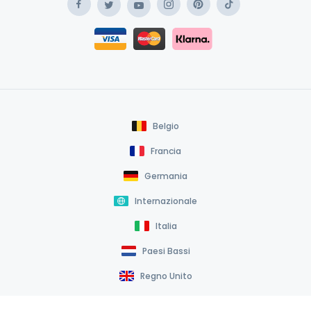
Facebook
Instagram
Pinterest
TikTok
Twitter
YouTube
Safe Payment Klarna
Safe Payment Card
Belgio
Francia
Germania
Internazionale
Italia
Paesi Bassi
Regno Unito