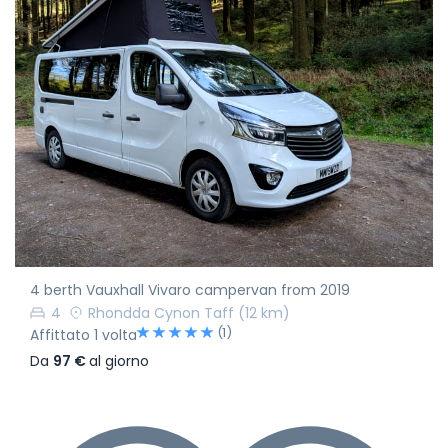
4 berth Vauxhall Vivaro campervan from 2019
4
Rhondda Cynon Taff
(12 km)
(1)
Affittato 1 volta
Da
97 €
al giorno