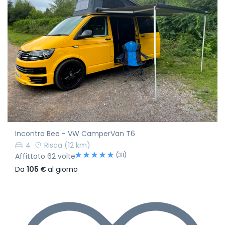
Incontra Bee - VW CamperVan T6
4
Risca
(12 km)
(31)
Affittato 62 volte
Da
105 €
al giorno