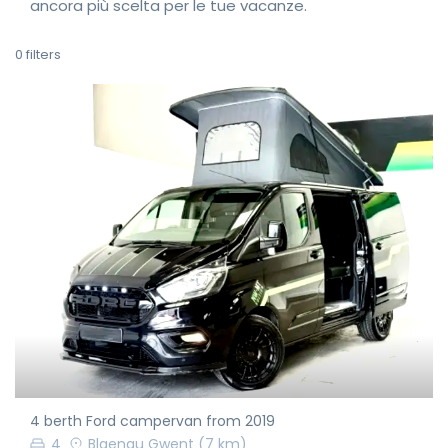
ancora più scelta per le tue vacanze.
0
filters
4 berth Ford campervan from 2019
4
Blaenau Gwent
(7 km)