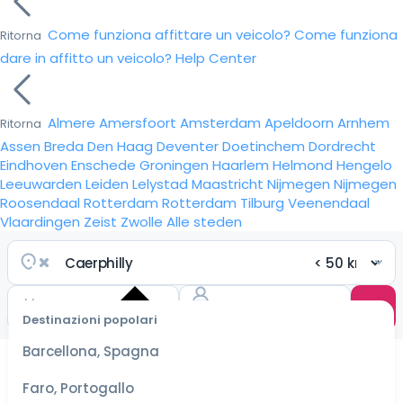
Come funziona affittare un veicolo?
Come funziona
Ritorna
dare in affitto un veicolo?
Help Center
Almere
Amersfoort
Amsterdam
Apeldoorn
Arnhem
Ritorna
Assen
Breda
Den Haag
Deventer
Doetinchem
Dordrecht
Eindhoven
Enschede
Groningen
Haarlem
Helmond
Hengelo
Leeuwarden
Leiden
Lelystad
Maastricht
Nijmegen
Nijmegen
Roosendaal
Rotterdam
Rotterdam
Tilburg
Veenendaal
Vlaardingen
Zeist
Zwolle
Alle steden
Destinazioni popolari
Seleziona
Barcellona, Spagna
le date
per le
Faro, Portogallo
tariffe