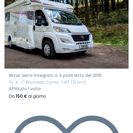
Rimor semi-integrato a 4 posti letto del 2019
4
Rhondda Cynon Taff
(12 km)
Affittato 1 volta
Da
150 €
al giorno