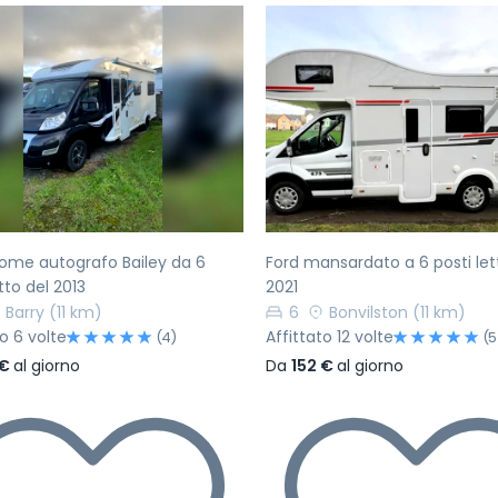
ecedente
Successivo
Precedente
ome autografo Bailey da 6
Ford mansardato a 6 posti let
tto del 2013
2021
Barry
(11 km)
6
Bonvilston
(11 km)
to 6 volte
Affittato 12 volte
(4)
(5
 €
al giorno
Da
152 €
al giorno