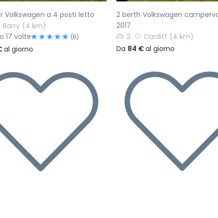
Volkswagen a 4 posti letto
2 berth Volkswagen camperv
2017
Barry
(4 km)
o 17 volte
2
Cardiff
(4 km)
(8)
Da
84 €
al giorno
 €
al giorno