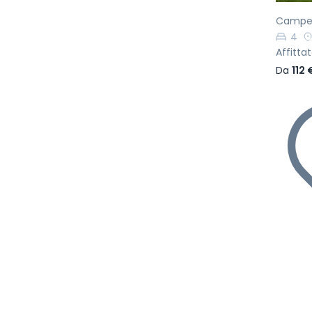
Camper 
4
Affittat
Da
112