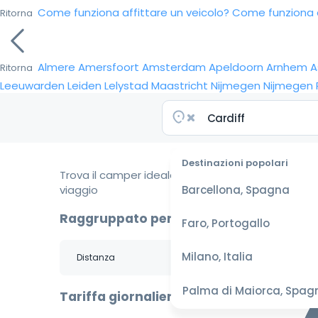
Come funziona affittare un veicolo?
Come funziona da
Ritorna
Almere
Amersfoort
Amsterdam
Apeldoorn
Arnhem
A
Ritorna
Leeuwarden
Leiden
Lelystad
Maastricht
Nijmegen
Nijmegen
Destinazioni popolari
Trova il camper ideale per il tuo
viaggio
Barcellona, Spagna
Raggruppato per
Faro, Portogallo
Milano, Italia
Palma di Maiorca, Spag
Tariffa giornaliera