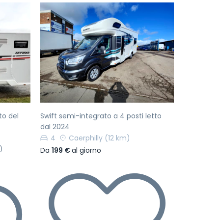
Successivo
Precedente
Successivo
to del
Swift semi-integrato a 4 posti letto
dal 2024
4
Caerphilly
(12 km)
)
Da
199 €
al giorno