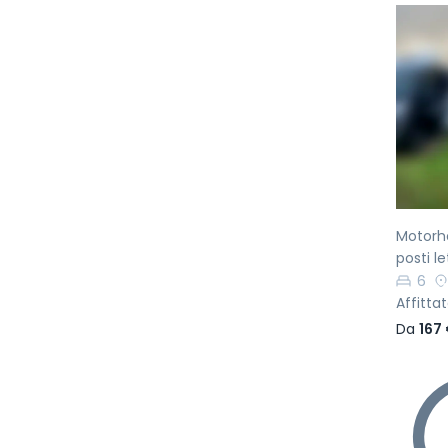
Pr
Motorh
posti le
6
Affitta
Da
167