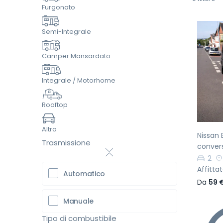
Furgonato
Semi-Integrale
Camper Mansardato
Pr
Integrale / Motorhome
Rooftop
Altro
Nissan 
Trasmissione
conver
2
Affitta
Automatico
Da
59 
Manuale
Tipo di combustibile