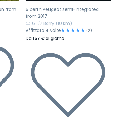
an from
6 berth Peugeot semi-integrated
from 2017
6
Barry
(10 km)
Affittato 4 volte
(2)
Da
167 €
al giorno