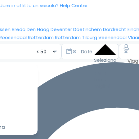
re in affitto un veicolo?
Help Center
ssen
Breda
Den Haag
Deventer
Doetinchem
Dordrecht
Eind
Roosendaal
Rotterdam
Rotterdam
Tilburg
Veenendaal
Vlaa
Seleziona
le date
per le
tariffe
migliori
na