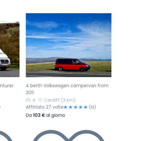
Successivo
Precedente
Successivo
enturer
4 berth Volkswagen campervan from
2011
4
Cardiff
(3 km)
Affittato 27 volte
)
(13)
Da
103 €
al giorno