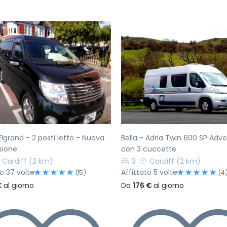
ecedente
Successivo
Precedente
Elgrand - 2 posti letto - Nuova
Bella - Adria Twin 600 SP Adv
sione
con 3 cuccette
Cardiff
(2 km)
3
Cardiff
(2 km)
to 37 volte
Affittato 5 volte
(15)
(4
€
al giorno
Da
176 €
al giorno