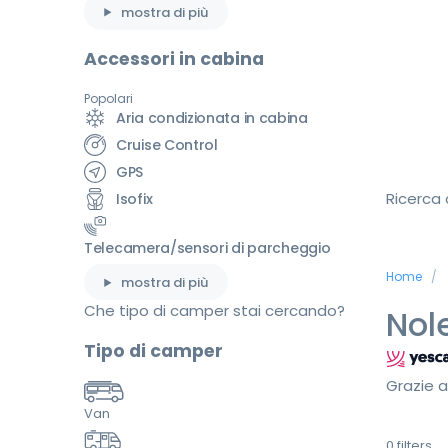
mostra di più
Accessori in cabina
Popolari
Aria condizionata in cabina
Cruise Control
GPS
Ricerca
Isofix
Telecamera/sensori di parcheggio
Home
mostra di più
Che tipo di camper stai cercando?
Nol
Tipo di camper
Grazie a
Van
0
filters