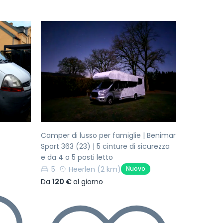
Successivo
Precedente
Successivo
Camper di lusso per famiglie | Benimar
Sport 363 (23) | 5 cinture di sicurezza
e da 4 a 5 posti letto
5
Heerlen
(2 km)
Nuovo
Da
120 €
al giorno