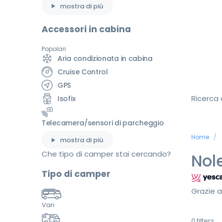
mostra di più
Accessori in cabina
Popolari
Aria condizionata in cabina
Cruise Control
GPS
Ricerca
Isofix
Telecamera/sensori di parcheggio
Home
mostra di più
Che tipo di camper stai cercando?
Nol
Tipo di camper
Grazie a
Van
0
filters