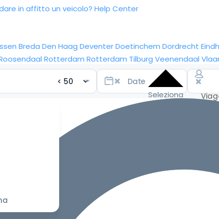
re in affitto un veicolo?
Help Center
ssen
Breda
Den Haag
Deventer
Doetinchem
Dordrecht
Eind
Roosendaal
Rotterdam
Rotterdam
Tilburg
Veenendaal
Vlaa
Seleziona
le date
per le
tariffe
migliori
na