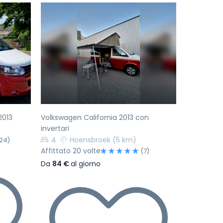
Successivo
Precedente
Successivo
2013
Volkswagen California 2013 con
invertari
4
Hoensbroek
(5 km)
24)
Affittato 20 volte
(7)
Da
84 €
al giorno