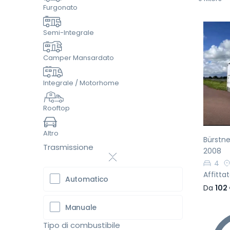
Furgonato
Semi-Integrale
Camper Mansardato
Pr
Integrale / Motorhome
Rooftop
Altro
Bürstne
Trasmissione
2008
4
Affitta
Automatico
Da
102
Manuale
Tipo di combustibile