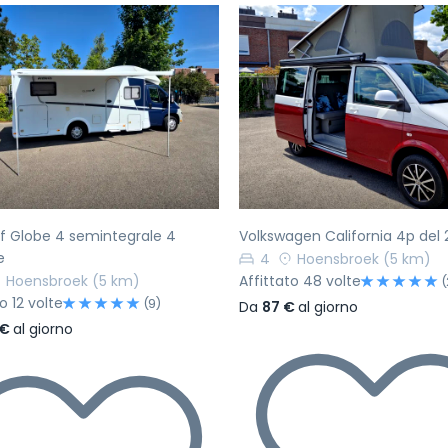
ecedente
Successivo
Precedente
f Globe 4 semintegrale 4
Volkswagen California 4p del 
e
4
Hoensbroek
(5 km)
Hoensbroek
(5 km)
Affittato 48 volte
(
o 12 volte
(9)
Da
87 €
al giorno
 €
al giorno