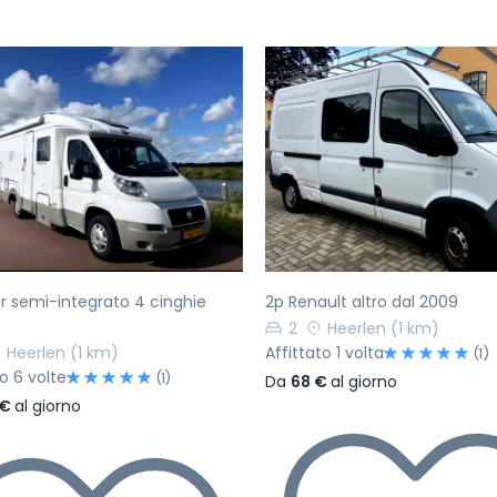
ecedente
Successivo
Precedente
r semi-integrato 4 cinghie
2p Renault altro dal 2009
2
Heerlen
(1 km)
Heerlen
(1 km)
Affittato 1 volta
(1)
to 6 volte
(1)
Da
68 €
al giorno
 €
al giorno