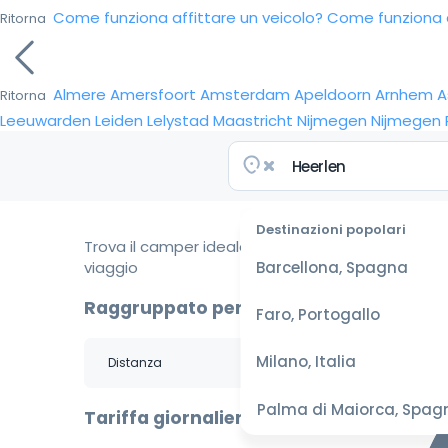
Come funziona affittare un veicolo?
Come funziona da
Ritorna
Almere
Amersfoort
Amsterdam
Apeldoorn
Arnhem
A
Ritorna
Leeuwarden
Leiden
Lelystad
Maastricht
Nijmegen
Nijmegen
Destinazioni popolari
Trova il camper ideale per il tuo
viaggio
Barcellona, Spagna
Raggruppato per
Faro, Portogallo
Milano, Italia
Palma di Maiorca, Spag
Tariffa giornaliera