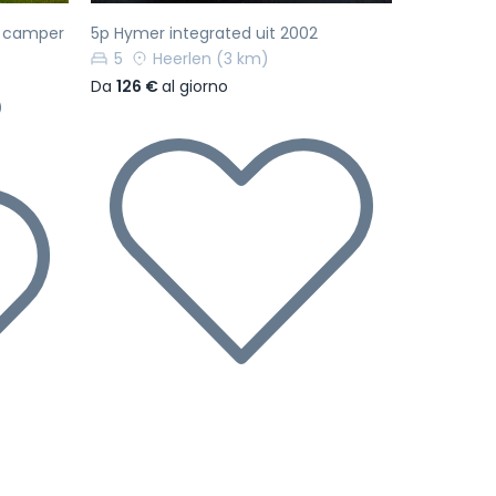
o camper
5p Hymer integrated uit 2002
5
Heerlen
(3 km)
Da
126 €
al giorno
)