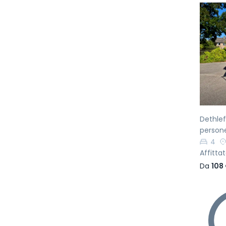
Pr
Dethlef
person
4
Affittat
Da
108