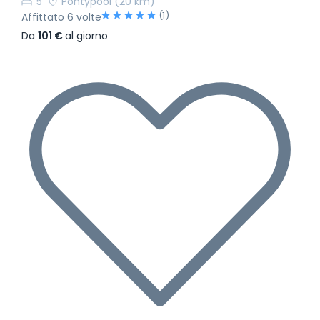
5
Pontypool
(20 km)
(1)
Affittato 6 volte
Da
101 €
al giorno