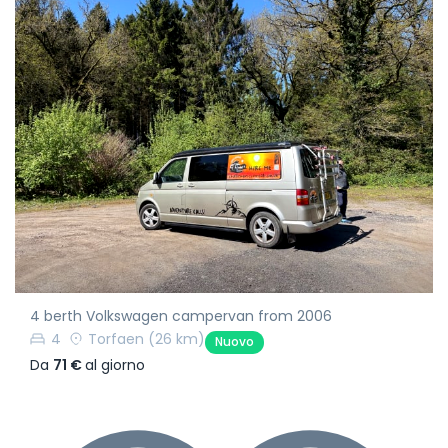
4 berth Volkswagen campervan from 2006
4
Torfaen
(26 km)
Nuovo
Da
71 €
al giorno