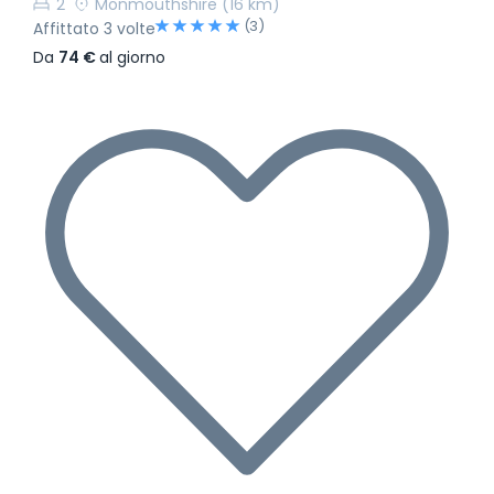
2
Monmouthshire
(16 km)
(3)
Affittato 3 volte
Da
74 €
al giorno