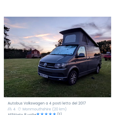
Autobus Volkswagen a 4 posti letto del 2017
4
Monmouthshire
(20 km)
(3)
Affittato 8 volte