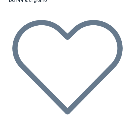
Da
144 €
al giorno