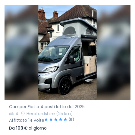
Camper Fiat a 4 posti letto del 2025
4
Herefordshire
(25 km)
(9)
Affittato 14 volte
Da
103 €
al giorno