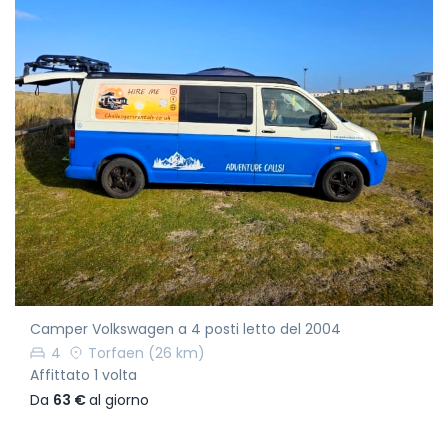
Camper Volkswagen a 4 posti letto del 2004
4
Torfaen
(26 km)
Affittato 1 volta
Da
63 €
al giorno