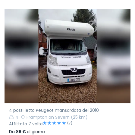
4 posti letto Peugeot mansardata del 2010
4
Frampton on Severn
(25 km)
(7)
Affittato 7 volte
Da
89 €
al giorno