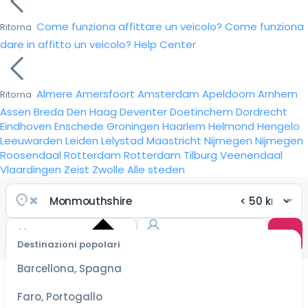
Come funziona affittare un veicolo?
Come funziona
Ritorna
dare in affitto un veicolo?
Help Center
Almere
Amersfoort
Amsterdam
Apeldoorn
Arnhem
Ritorna
Assen
Breda
Den Haag
Deventer
Doetinchem
Dordrecht
Eindhoven
Enschede
Groningen
Haarlem
Helmond
Hengelo
Leeuwarden
Leiden
Lelystad
Maastricht
Nijmegen
Nijmegen
Roosendaal
Rotterdam
Rotterdam
Tilburg
Veenendaal
Vlaardingen
Zeist
Zwolle
Alle steden
Destinazioni popolari
Seleziona
Barcellona, Spagna
le date
per le
Faro, Portogallo
tariffe