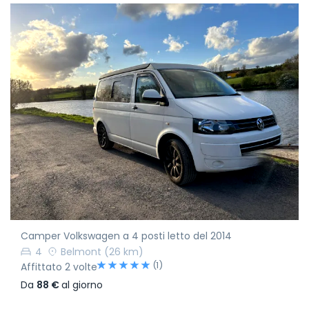
Camper Volkswagen a 4 posti letto del 2014
4
Belmont
(26 km)
(1)
Affittato 2 volte
Da
88 €
al giorno