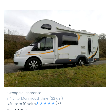
Omaggio itinerante
5
Monmouthshire
(22 km)
(19)
Affittato 19 volte