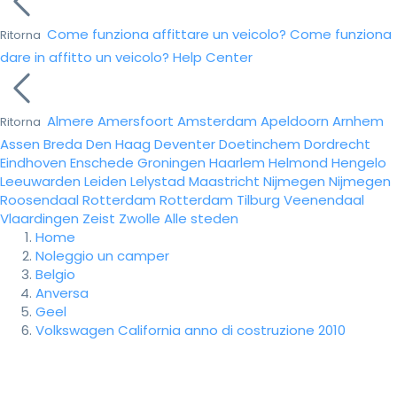
Come funziona affittare un veicolo?
Come funziona
Ritorna
dare in affitto un veicolo?
Help Center
Almere
Amersfoort
Amsterdam
Apeldoorn
Arnhem
Ritorna
Assen
Breda
Den Haag
Deventer
Doetinchem
Dordrecht
Eindhoven
Enschede
Groningen
Haarlem
Helmond
Hengelo
Leeuwarden
Leiden
Lelystad
Maastricht
Nijmegen
Nijmegen
Roosendaal
Rotterdam
Rotterdam
Tilburg
Veenendaal
Vlaardingen
Zeist
Zwolle
Alle steden
Home
Noleggio un camper
Belgio
Anversa
Geel
Volkswagen California anno di costruzione 2010