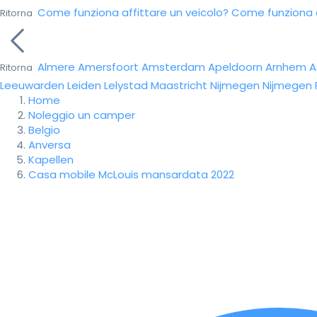
Come funziona affittare un veicolo?
Come funziona da
Ritorna
Almere
Amersfoort
Amsterdam
Apeldoorn
Arnhem
A
Ritorna
Leeuwarden
Leiden
Lelystad
Maastricht
Nijmegen
Nijmegen
Home
Noleggio un camper
Belgio
Anversa
Kapellen
Casa mobile McLouis mansardata 2022