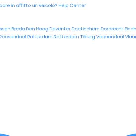
re in affitto un veicolo?
Help Center
ssen
Breda
Den Haag
Deventer
Doetinchem
Dordrecht
Eind
Roosendaal
Rotterdam
Rotterdam
Tilburg
Veenendaal
Vlaa