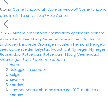
Come funziona affittare un veicolo?
Come funziona
Ritorna
dare in affitto un veicolo?
Help Center
Almere
Amersfoort
Amsterdam
Apeldoorn
Arnhem
Ritorna
Assen
Breda
Den Haag
Deventer
Doetinchem
Dordrecht
Eindhoven
Enschede
Groningen
Haarlem
Helmond
Hengelo
Leeuwarden
Leiden
Lelystad
Maastricht
Nijmegen
Nijmegen
Roosendaal
Rotterdam
Rotterdam
Tilburg
Veenendaal
Vlaardingen
Zeist
Zwolle
Alle steden
Home
Noleggio un camper
Belgio
Anversa
Kontich
Camper per autobus costruito nel 2021 in affitto a
Kontich.