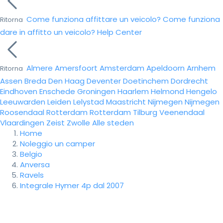
Come funziona affittare un veicolo?
Come funziona
Ritorna
dare in affitto un veicolo?
Help Center
Almere
Amersfoort
Amsterdam
Apeldoorn
Arnhem
Ritorna
Assen
Breda
Den Haag
Deventer
Doetinchem
Dordrecht
Eindhoven
Enschede
Groningen
Haarlem
Helmond
Hengelo
Leeuwarden
Leiden
Lelystad
Maastricht
Nijmegen
Nijmegen
Roosendaal
Rotterdam
Rotterdam
Tilburg
Veenendaal
Vlaardingen
Zeist
Zwolle
Alle steden
Home
Noleggio un camper
Belgio
Anversa
Ravels
Integrale Hymer 4p dal 2007