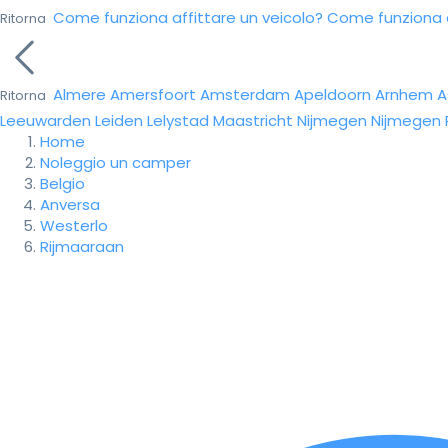
Come funziona affittare un veicolo?
Come funziona da
Ritorna
Almere
Amersfoort
Amsterdam
Apeldoorn
Arnhem
A
Ritorna
Leeuwarden
Leiden
Lelystad
Maastricht
Nijmegen
Nijmegen
Home
Noleggio un camper
Belgio
Anversa
Westerlo
Rijmaaraan