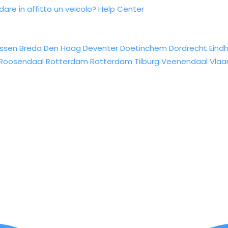
re in affitto un veicolo?
Help Center
ssen
Breda
Den Haag
Deventer
Doetinchem
Dordrecht
Eind
Roosendaal
Rotterdam
Rotterdam
Tilburg
Veenendaal
Vlaa