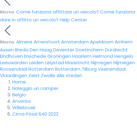
Come funziona affittare un veicolo?
Come funziona
Ritorna
dare in affitto un veicolo?
Help Center
Almere
Amersfoort
Amsterdam
Apeldoorn
Arnhem
Ritorna
Assen
Breda
Den Haag
Deventer
Doetinchem
Dordrecht
Eindhoven
Enschede
Groningen
Haarlem
Helmond
Hengelo
Leeuwarden
Leiden
Lelystad
Maastricht
Nijmegen
Nijmegen
Roosendaal
Rotterdam
Rotterdam
Tilburg
Veenendaal
Vlaardingen
Zeist
Zwolle
Alle steden
Home
Noleggio un camper
Belgio
Anversa
Willebroek
Cima Pössl 640 2022