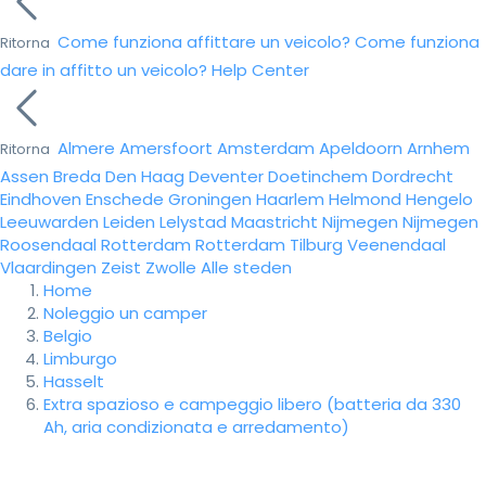
Come funziona affittare un veicolo?
Come funziona
Ritorna
dare in affitto un veicolo?
Help Center
Almere
Amersfoort
Amsterdam
Apeldoorn
Arnhem
Ritorna
Assen
Breda
Den Haag
Deventer
Doetinchem
Dordrecht
Eindhoven
Enschede
Groningen
Haarlem
Helmond
Hengelo
Leeuwarden
Leiden
Lelystad
Maastricht
Nijmegen
Nijmegen
Roosendaal
Rotterdam
Rotterdam
Tilburg
Veenendaal
Vlaardingen
Zeist
Zwolle
Alle steden
Home
Noleggio un camper
Belgio
Limburgo
Hasselt
Extra spazioso e campeggio libero (batteria da 330
Ah, aria condizionata e arredamento)