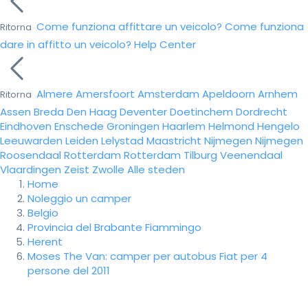
Come funziona affittare un veicolo?
Come funziona
Ritorna
dare in affitto un veicolo?
Help Center
Almere
Amersfoort
Amsterdam
Apeldoorn
Arnhem
Ritorna
Assen
Breda
Den Haag
Deventer
Doetinchem
Dordrecht
Eindhoven
Enschede
Groningen
Haarlem
Helmond
Hengelo
Leeuwarden
Leiden
Lelystad
Maastricht
Nijmegen
Nijmegen
Roosendaal
Rotterdam
Rotterdam
Tilburg
Veenendaal
Vlaardingen
Zeist
Zwolle
Alle steden
Home
Noleggio un camper
Belgio
Provincia del Brabante Fiammingo
Herent
Moses The Van: camper per autobus Fiat per 4
persone del 2011