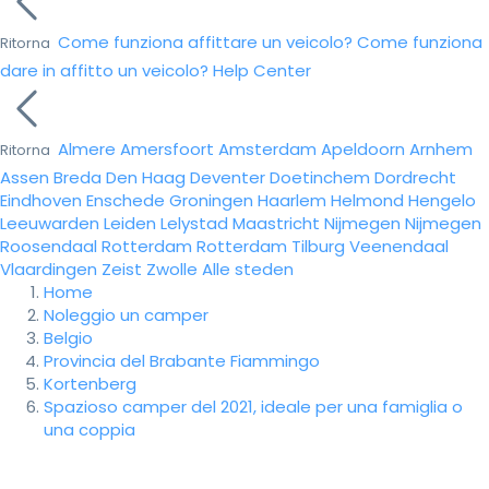
Come funziona affittare un veicolo?
Come funziona
Ritorna
dare in affitto un veicolo?
Help Center
Almere
Amersfoort
Amsterdam
Apeldoorn
Arnhem
Ritorna
Assen
Breda
Den Haag
Deventer
Doetinchem
Dordrecht
Eindhoven
Enschede
Groningen
Haarlem
Helmond
Hengelo
Leeuwarden
Leiden
Lelystad
Maastricht
Nijmegen
Nijmegen
Roosendaal
Rotterdam
Rotterdam
Tilburg
Veenendaal
Vlaardingen
Zeist
Zwolle
Alle steden
Home
Noleggio un camper
Belgio
Provincia del Brabante Fiammingo
Kortenberg
Spazioso camper del 2021, ideale per una famiglia o
una coppia