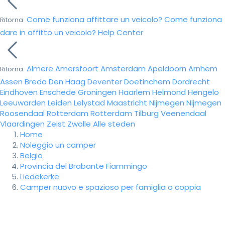
Come funziona affittare un veicolo?
Come funziona
Ritorna
dare in affitto un veicolo?
Help Center
Almere
Amersfoort
Amsterdam
Apeldoorn
Arnhem
Ritorna
Assen
Breda
Den Haag
Deventer
Doetinchem
Dordrecht
Eindhoven
Enschede
Groningen
Haarlem
Helmond
Hengelo
Leeuwarden
Leiden
Lelystad
Maastricht
Nijmegen
Nijmegen
Roosendaal
Rotterdam
Rotterdam
Tilburg
Veenendaal
Vlaardingen
Zeist
Zwolle
Alle steden
Home
Noleggio un camper
Belgio
Provincia del Brabante Fiammingo
Liedekerke
Camper nuovo e spazioso per famiglia o coppia