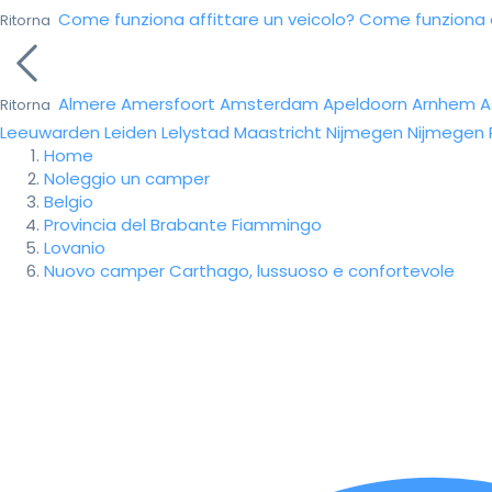
Come funziona affittare un veicolo?
Come funziona da
Ritorna
Almere
Amersfoort
Amsterdam
Apeldoorn
Arnhem
A
Ritorna
Leeuwarden
Leiden
Lelystad
Maastricht
Nijmegen
Nijmegen
Home
Noleggio un camper
Belgio
Provincia del Brabante Fiammingo
Lovanio
Nuovo camper Carthago, lussuoso e confortevole