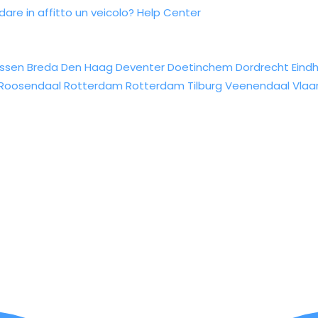
re in affitto un veicolo?
Help Center
ssen
Breda
Den Haag
Deventer
Doetinchem
Dordrecht
Eind
Roosendaal
Rotterdam
Rotterdam
Tilburg
Veenendaal
Vlaa