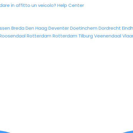
re in affitto un veicolo?
Help Center
ssen
Breda
Den Haag
Deventer
Doetinchem
Dordrecht
Eind
Roosendaal
Rotterdam
Rotterdam
Tilburg
Veenendaal
Vlaa