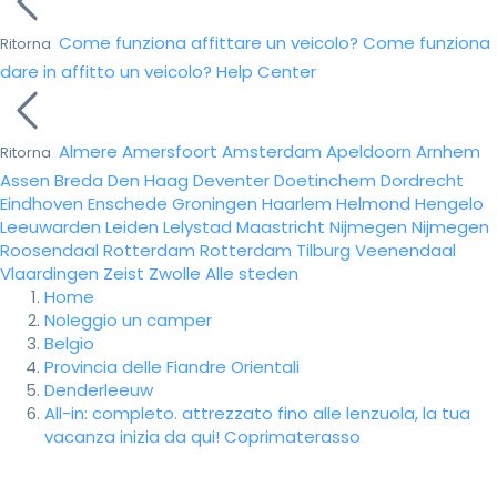
Come funziona affittare un veicolo?
Come funziona
Ritorna
dare in affitto un veicolo?
Help Center
Almere
Amersfoort
Amsterdam
Apeldoorn
Arnhem
Ritorna
Assen
Breda
Den Haag
Deventer
Doetinchem
Dordrecht
Eindhoven
Enschede
Groningen
Haarlem
Helmond
Hengelo
Leeuwarden
Leiden
Lelystad
Maastricht
Nijmegen
Nijmegen
Roosendaal
Rotterdam
Rotterdam
Tilburg
Veenendaal
Vlaardingen
Zeist
Zwolle
Alle steden
Home
Noleggio un camper
Belgio
Provincia delle Fiandre Orientali
Denderleeuw
All-in: completo. attrezzato fino alle lenzuola, la tua
vacanza inizia da qui! Coprimaterasso