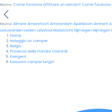
Come funziona affittare un veicolo?
Come funziona da
Ritorna
Almere
Amersfoort
Amsterdam
Apeldoorn
Arnhem
A
Ritorna
Leeuwarden
Leiden
Lelystad
Maastricht
Nijmegen
Nijmegen
Home
Noleggio un camper
Belgio
Provincia delle Fiandre Orientali
Evergem
lussuoso camper lungo!