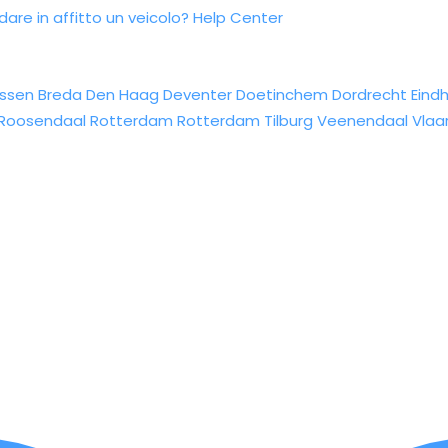
re in affitto un veicolo?
Help Center
ssen
Breda
Den Haag
Deventer
Doetinchem
Dordrecht
Eind
Roosendaal
Rotterdam
Rotterdam
Tilburg
Veenendaal
Vlaa