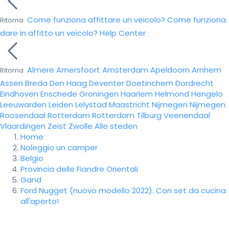
Come funziona affittare un veicolo?
Come funziona
Ritorna
dare in affitto un veicolo?
Help Center
Almere
Amersfoort
Amsterdam
Apeldoorn
Arnhem
Ritorna
Assen
Breda
Den Haag
Deventer
Doetinchem
Dordrecht
Eindhoven
Enschede
Groningen
Haarlem
Helmond
Hengelo
Leeuwarden
Leiden
Lelystad
Maastricht
Nijmegen
Nijmegen
Roosendaal
Rotterdam
Rotterdam
Tilburg
Veenendaal
Vlaardingen
Zeist
Zwolle
Alle steden
Home
Noleggio un camper
Belgio
Provincia delle Fiandre Orientali
Gand
Ford Nugget (nuovo modello 2022). Con set da cucina
all'aperto!