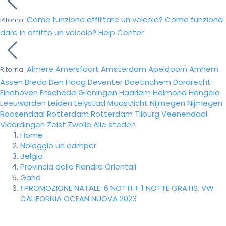
Come funziona affittare un veicolo?
Come funziona
Ritorna
dare in affitto un veicolo?
Help Center
Almere
Amersfoort
Amsterdam
Apeldoorn
Arnhem
Ritorna
Assen
Breda
Den Haag
Deventer
Doetinchem
Dordrecht
Eindhoven
Enschede
Groningen
Haarlem
Helmond
Hengelo
Leeuwarden
Leiden
Lelystad
Maastricht
Nijmegen
Nijmegen
Roosendaal
Rotterdam
Rotterdam
Tilburg
Veenendaal
Vlaardingen
Zeist
Zwolle
Alle steden
Home
Noleggio un camper
Belgio
Provincia delle Fiandre Orientali
Gand
! PROMOZIONE NATALE: 6 NOTTI + 1 NOTTE GRATIS. VW
CALIFORNIA OCEAN NUOVA 2023