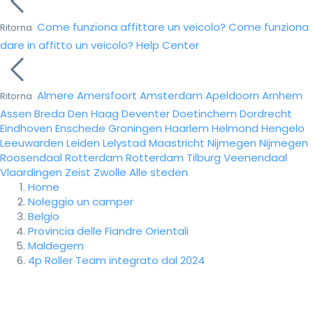
Come funziona affittare un veicolo?
Come funziona
Ritorna
dare in affitto un veicolo?
Help Center
Almere
Amersfoort
Amsterdam
Apeldoorn
Arnhem
Ritorna
Assen
Breda
Den Haag
Deventer
Doetinchem
Dordrecht
Eindhoven
Enschede
Groningen
Haarlem
Helmond
Hengelo
Leeuwarden
Leiden
Lelystad
Maastricht
Nijmegen
Nijmegen
Roosendaal
Rotterdam
Rotterdam
Tilburg
Veenendaal
Vlaardingen
Zeist
Zwolle
Alle steden
Home
Noleggio un camper
Belgio
Provincia delle Fiandre Orientali
Maldegem
4p Roller Team integrato dal 2024