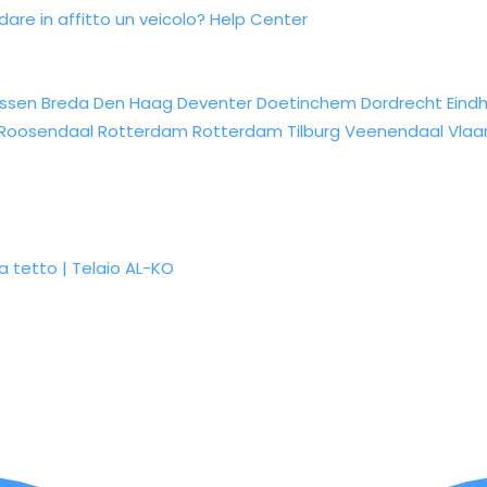
re in affitto un veicolo?
Help Center
ssen
Breda
Den Haag
Deventer
Doetinchem
Dordrecht
Eind
Roosendaal
Rotterdam
Rotterdam
Tilburg
Veenendaal
Vlaa
 tetto | Telaio AL-KO