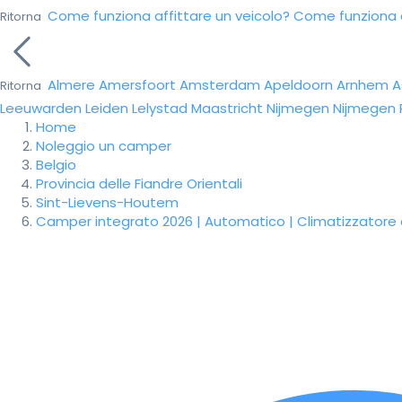
Come funziona affittare un veicolo?
Come funziona da
Ritorna
Almere
Amersfoort
Amsterdam
Apeldoorn
Arnhem
A
Ritorna
Leeuwarden
Leiden
Lelystad
Maastricht
Nijmegen
Nijmegen
Home
Noleggio un camper
Belgio
Provincia delle Fiandre Orientali
Sint-Lievens-Houtem
Camper integrato 2026 | Automatico | Climatizzatore a