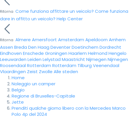
Come funziona affittare un veicolo?
Come funziona
Ritorna
dare in affitto un veicolo?
Help Center
Almere
Amersfoort
Amsterdam
Apeldoorn
Arnhem
Ritorna
Assen
Breda
Den Haag
Deventer
Doetinchem
Dordrecht
Eindhoven
Enschede
Groningen
Haarlem
Helmond
Hengelo
Leeuwarden
Leiden
Lelystad
Maastricht
Nijmegen
Nijmegen
Roosendaal
Rotterdam
Rotterdam
Tilburg
Veenendaal
Vlaardingen
Zeist
Zwolle
Alle steden
Home
Noleggio un camper
Belgio
Regione di Bruxelles-Capitale
Jette
Prenditi qualche giorno libero con la Mercedes Marco
Polo 4p del 2024