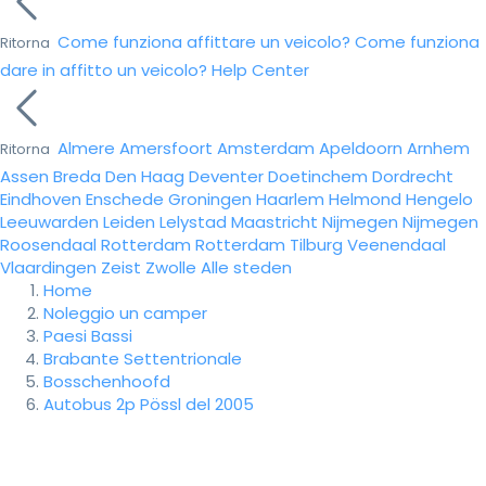
Come funziona affittare un veicolo?
Come funziona
Ritorna
dare in affitto un veicolo?
Help Center
Almere
Amersfoort
Amsterdam
Apeldoorn
Arnhem
Ritorna
Assen
Breda
Den Haag
Deventer
Doetinchem
Dordrecht
Eindhoven
Enschede
Groningen
Haarlem
Helmond
Hengelo
Leeuwarden
Leiden
Lelystad
Maastricht
Nijmegen
Nijmegen
Roosendaal
Rotterdam
Rotterdam
Tilburg
Veenendaal
Vlaardingen
Zeist
Zwolle
Alle steden
Home
Noleggio un camper
Paesi Bassi
Brabante Settentrionale
Bosschenhoofd
Autobus 2p Pössl del 2005