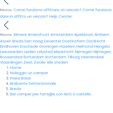
Come funziona affittare un veicolo?
Come funziona
Ritorna
dare in affitto un veicolo?
Help Center
Almere
Amersfoort
Amsterdam
Apeldoorn
Arnhem
Ritorna
Assen
Breda
Den Haag
Deventer
Doetinchem
Dordrecht
Eindhoven
Enschede
Groningen
Haarlem
Helmond
Hengelo
Leeuwarden
Leiden
Lelystad
Maastricht
Nijmegen
Nijmegen
Roosendaal
Rotterdam
Rotterdam
Tilburg
Veenendaal
Vlaardingen
Zeist
Zwolle
Alle steden
Home
Noleggio un camper
Paesi Bassi
Brabante Settentrionale
Breda
Bel camper per famiglie con letti a castello