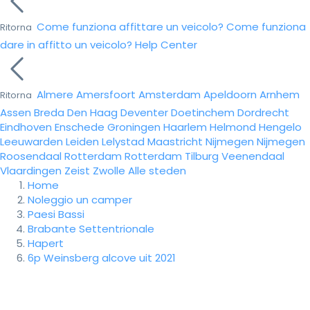
Come funziona affittare un veicolo?
Come funziona
Ritorna
dare in affitto un veicolo?
Help Center
Almere
Amersfoort
Amsterdam
Apeldoorn
Arnhem
Ritorna
Assen
Breda
Den Haag
Deventer
Doetinchem
Dordrecht
Eindhoven
Enschede
Groningen
Haarlem
Helmond
Hengelo
Leeuwarden
Leiden
Lelystad
Maastricht
Nijmegen
Nijmegen
Roosendaal
Rotterdam
Rotterdam
Tilburg
Veenendaal
Vlaardingen
Zeist
Zwolle
Alle steden
Home
Noleggio un camper
Paesi Bassi
Brabante Settentrionale
Hapert
6p Weinsberg alcove uit 2021