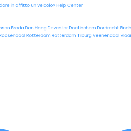
re in affitto un veicolo?
Help Center
ssen
Breda
Den Haag
Deventer
Doetinchem
Dordrecht
Eind
Roosendaal
Rotterdam
Rotterdam
Tilburg
Veenendaal
Vlaa