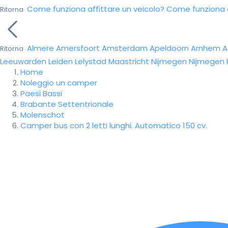
Come funziona affittare un veicolo?
Come funziona da
Ritorna
Almere
Amersfoort
Amsterdam
Apeldoorn
Arnhem
A
Ritorna
Leeuwarden
Leiden
Lelystad
Maastricht
Nijmegen
Nijmegen
Home
Noleggio un camper
Paesi Bassi
Brabante Settentrionale
Molenschot
Camper bus con 2 letti lunghi. Automatico 150 cv.