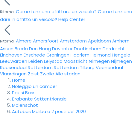
Come funziona affittare un veicolo?
Come funziona
Ritorna
dare in affitto un veicolo?
Help Center
Almere
Amersfoort
Amsterdam
Apeldoorn
Arnhem
Ritorna
Assen
Breda
Den Haag
Deventer
Doetinchem
Dordrecht
Eindhoven
Enschede
Groningen
Haarlem
Helmond
Hengelo
Leeuwarden
Leiden
Lelystad
Maastricht
Nijmegen
Nijmegen
Roosendaal
Rotterdam
Rotterdam
Tilburg
Veenendaal
Vlaardingen
Zeist
Zwolle
Alle steden
Home
Noleggio un camper
Paesi Bassi
Brabante Settentrionale
Molenschot
Autobus Malibu a 2 posti del 2020