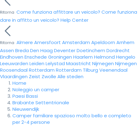
Come funziona affittare un veicolo?
Come funziona
Ritorna
dare in affitto un veicolo?
Help Center
Almere
Amersfoort
Amsterdam
Apeldoorn
Arnhem
Ritorna
Assen
Breda
Den Haag
Deventer
Doetinchem
Dordrecht
Eindhoven
Enschede
Groningen
Haarlem
Helmond
Hengelo
Leeuwarden
Leiden
Lelystad
Maastricht
Nijmegen
Nijmegen
Roosendaal
Rotterdam
Rotterdam
Tilburg
Veenendaal
Vlaardingen
Zeist
Zwolle
Alle steden
Home
Noleggio un camper
Paesi Bassi
Brabante Settentrionale
Nieuwendijk
Camper familiare spazioso molto bello e completo
per 2-4 persone