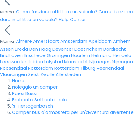
Come funziona affittare un veicolo?
Come funziona
Ritorna
dare in affitto un veicolo?
Help Center
Almere
Amersfoort
Amsterdam
Apeldoorn
Arnhem
Ritorna
Assen
Breda
Den Haag
Deventer
Doetinchem
Dordrecht
Eindhoven
Enschede
Groningen
Haarlem
Helmond
Hengelo
Leeuwarden
Leiden
Lelystad
Maastricht
Nijmegen
Nijmegen
Roosendaal
Rotterdam
Rotterdam
Tilburg
Veenendaal
Vlaardingen
Zeist
Zwolle
Alle steden
Home
Noleggio un camper
Paesi Bassi
Brabante Settentrionale
's-Hertogenbosch
Camper bus d'atmosfera per un'avventura divertente