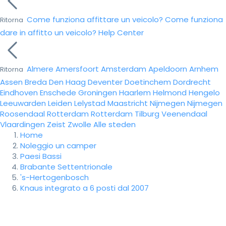
Come funziona affittare un veicolo?
Come funziona
Ritorna
dare in affitto un veicolo?
Help Center
Almere
Amersfoort
Amsterdam
Apeldoorn
Arnhem
Ritorna
Assen
Breda
Den Haag
Deventer
Doetinchem
Dordrecht
Eindhoven
Enschede
Groningen
Haarlem
Helmond
Hengelo
Leeuwarden
Leiden
Lelystad
Maastricht
Nijmegen
Nijmegen
Roosendaal
Rotterdam
Rotterdam
Tilburg
Veenendaal
Vlaardingen
Zeist
Zwolle
Alle steden
Home
Noleggio un camper
Paesi Bassi
Brabante Settentrionale
's-Hertogenbosch
Knaus integrato a 6 posti dal 2007