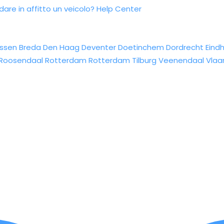
re in affitto un veicolo?
Help Center
ssen
Breda
Den Haag
Deventer
Doetinchem
Dordrecht
Eind
Roosendaal
Rotterdam
Rotterdam
Tilburg
Veenendaal
Vlaa