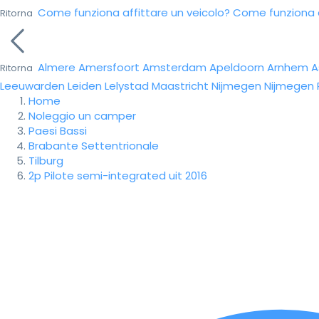
Come funziona affittare un veicolo?
Come funziona da
Ritorna
Almere
Amersfoort
Amsterdam
Apeldoorn
Arnhem
A
Ritorna
Leeuwarden
Leiden
Lelystad
Maastricht
Nijmegen
Nijmegen
Home
Noleggio un camper
Paesi Bassi
Brabante Settentrionale
Tilburg
2p Pilote semi-integrated uit 2016