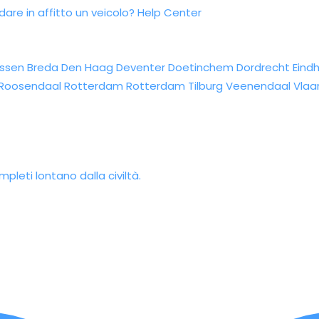
re in affitto un veicolo?
Help Center
ssen
Breda
Den Haag
Deventer
Doetinchem
Dordrecht
Eind
Roosendaal
Rotterdam
Rotterdam
Tilburg
Veenendaal
Vlaa
pleti lontano dalla civiltà.