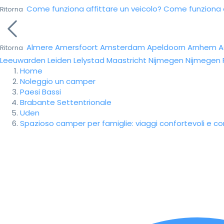
Come funziona affittare un veicolo?
Come funziona da
Ritorna
Almere
Amersfoort
Amsterdam
Apeldoorn
Arnhem
A
Ritorna
Leeuwarden
Leiden
Lelystad
Maastricht
Nijmegen
Nijmegen
Home
Noleggio un camper
Paesi Bassi
Brabante Settentrionale
Uden
Spazioso camper per famiglie: viaggi confortevoli e com