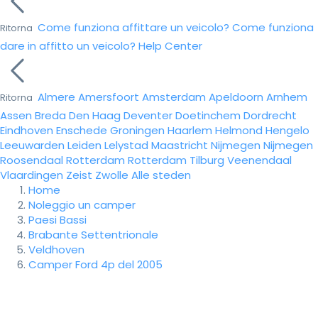
Come funziona affittare un veicolo?
Come funziona
Ritorna
dare in affitto un veicolo?
Help Center
Almere
Amersfoort
Amsterdam
Apeldoorn
Arnhem
Ritorna
Assen
Breda
Den Haag
Deventer
Doetinchem
Dordrecht
Eindhoven
Enschede
Groningen
Haarlem
Helmond
Hengelo
Leeuwarden
Leiden
Lelystad
Maastricht
Nijmegen
Nijmegen
Roosendaal
Rotterdam
Rotterdam
Tilburg
Veenendaal
Vlaardingen
Zeist
Zwolle
Alle steden
Home
Noleggio un camper
Paesi Bassi
Brabante Settentrionale
Veldhoven
Camper Ford 4p del 2005