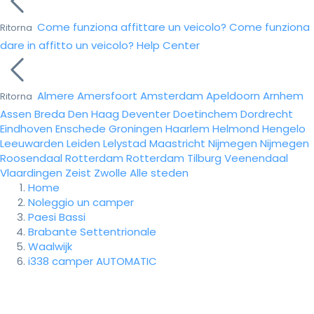
Come funziona affittare un veicolo?
Come funziona
Ritorna
dare in affitto un veicolo?
Help Center
Almere
Amersfoort
Amsterdam
Apeldoorn
Arnhem
Ritorna
Assen
Breda
Den Haag
Deventer
Doetinchem
Dordrecht
Eindhoven
Enschede
Groningen
Haarlem
Helmond
Hengelo
Leeuwarden
Leiden
Lelystad
Maastricht
Nijmegen
Nijmegen
Roosendaal
Rotterdam
Rotterdam
Tilburg
Veenendaal
Vlaardingen
Zeist
Zwolle
Alle steden
Home
Noleggio un camper
Paesi Bassi
Brabante Settentrionale
Waalwijk
i338 camper AUTOMATIC