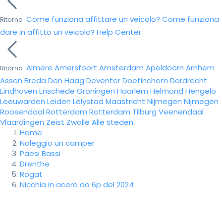
Come funziona affittare un veicolo?
Come funziona
Ritorna
dare in affitto un veicolo?
Help Center
Almere
Amersfoort
Amsterdam
Apeldoorn
Arnhem
Ritorna
Assen
Breda
Den Haag
Deventer
Doetinchem
Dordrecht
Eindhoven
Enschede
Groningen
Haarlem
Helmond
Hengelo
Leeuwarden
Leiden
Lelystad
Maastricht
Nijmegen
Nijmegen
Roosendaal
Rotterdam
Rotterdam
Tilburg
Veenendaal
Vlaardingen
Zeist
Zwolle
Alle steden
Home
Noleggio un camper
Paesi Bassi
Drenthe
Rogat
Nicchia in acero da 6p del 2024