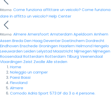
Come funziona affittare un veicolo?
Come funziona
Ritorna
dare in affitto un veicolo?
Help Center
Almere
Amersfoort
Amsterdam
Apeldoorn
Arnhem
Ritorna
Assen
Breda
Den Haag
Deventer
Doetinchem
Dordrecht
Eindhoven
Enschede
Groningen
Haarlem
Helmond
Hengelo
Leeuwarden
Leiden
Lelystad
Maastricht
Nijmegen
Nijmegen
Roosendaal
Rotterdam
Rotterdam
Tilburg
Veenendaal
Vlaardingen
Zeist
Zwolle
Alle steden
Home
Noleggio un camper
Paesi Bassi
Flevoland
Almere
Comodo Adria Sport 573 DF da 3 a 4 persone.