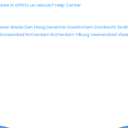
re in affitto un veicolo?
Help Center
ssen
Breda
Den Haag
Deventer
Doetinchem
Dordrecht
Eind
Roosendaal
Rotterdam
Rotterdam
Tilburg
Veenendaal
Vlaa