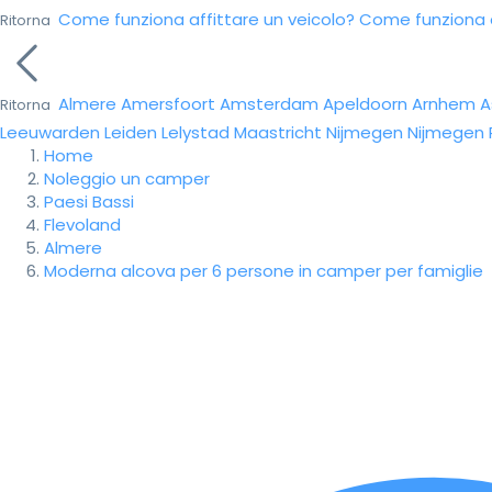
Come funziona affittare un veicolo?
Come funziona da
Ritorna
Almere
Amersfoort
Amsterdam
Apeldoorn
Arnhem
A
Ritorna
Leeuwarden
Leiden
Lelystad
Maastricht
Nijmegen
Nijmegen
Home
Noleggio un camper
Paesi Bassi
Flevoland
Almere
Moderna alcova per 6 persone in camper per famiglie